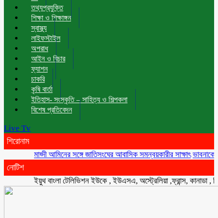
তথ্যপ্রযুক্তি
শিক্ষা ও শিক্ষাঙ্গন
স্বাস্থ্য
লাইফস্টাইল
অপরাধ
আইন ও বিচার
ফ্যাশন
চাকরি
কৃষি বার্তা
ইতিহাস- সংস্কৃতি – সাহিত্য ও শিল্পকলা
বিশেষ প্রতিবেদন
Live Tv
শিরোনাম
মাহ্দী আমিনের সঙ্গে জাতিসংঘের আবাসিক সমন্বয়কারীর সাক্ষাৎ
ভাবনাকে ‘বিরল প্
নোটিশ
ইয়ুথ বাংলা টেলিভিশন ইউকে , ইউএসএ, অস্ট্রেলিয়া ,ফ্রান্স, কানাডা , সিংগাপুর