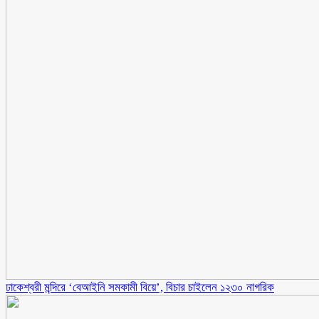
ঢাকেশ্বরী মন্দিরে ‘বেআইনি সমকামী বিয়ে’, বিচার চাইলেন ১২৩০ নাগরিক