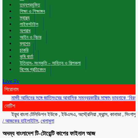
তথ্যপ্রযুক্তি
শিক্ষা ও শিক্ষাঙ্গন
স্বাস্থ্য
লাইফস্টাইল
অপরাধ
আইন ও বিচার
ফ্যাশন
চাকরি
কৃষি বার্তা
ইতিহাস- সংস্কৃতি – সাহিত্য ও শিল্পকলা
বিশেষ প্রতিবেদন
Live Tv
শিরোনাম
মাহ্দী আমিনের সঙ্গে জাতিসংঘের আবাসিক সমন্বয়কারীর সাক্ষাৎ
ভাবনাকে ‘বিরল প্রতিভা’
নোটিশ
ইয়ুথ বাংলা টেলিভিশন ইউকে , ইউএসএ, অস্ট্রেলিয়া ,ফ্রান্স, কানাডা , সিংগাপুর , মা
/
আজকের হাইলাইটস
,
খেলাধুলা
অদম্য বাংলাদেশ টি-টোয়েন্টি কাপের ফাইনাল আজ