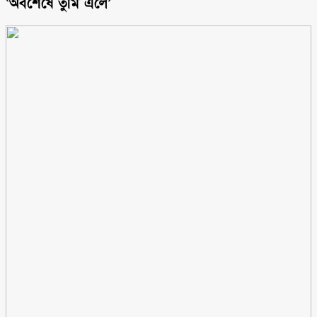
‘অবশেষে তুমি এলে’