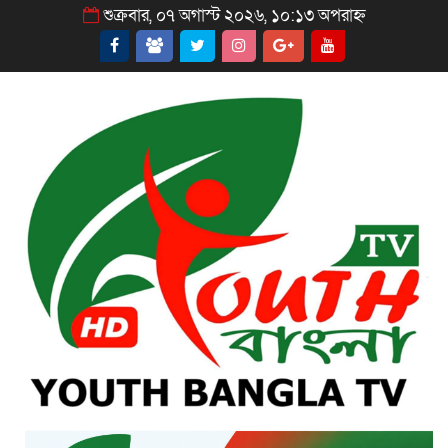
শুক্রবার, ০৭ অগাস্ট ২০২৬, ১০:১৩ অপরাহ্ন