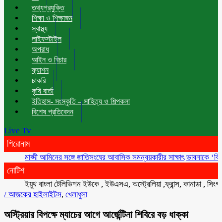
তথ্যপ্রযুক্তি
শিক্ষা ও শিক্ষাঙ্গন
স্বাস্থ্য
লাইফস্টাইল
অপরাধ
আইন ও বিচার
ফ্যাশন
চাকরি
কৃষি বার্তা
ইতিহাস- সংস্কৃতি – সাহিত্য ও শিল্পকলা
বিশেষ প্রতিবেদন
Live Tv
শিরোনাম
মাহ্দী আমিনের সঙ্গে জাতিসংঘের আবাসিক সমন্বয়কারীর সাক্ষাৎ
ভাবনাকে ‘বিরল প্রত
নোটিশ
ইয়ুথ বাংলা টেলিভিশন ইউকে , ইউএসএ, অস্ট্রেলিয়া ,ফ্রান্স, কানাডা , সিংগাপুর 
/
আজকের হাইলাইটস
,
খেলাধুলা
অস্ট্রিয়ার বিপক্ষে ম্যাচের আগে আর্জেন্টিনা শিবিরে বড় ধাক্কা