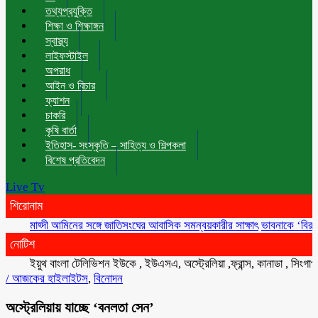
তথ্যপ্রযুক্তি
শিক্ষা ও শিক্ষাঙ্গন
স্বাস্থ্য
লাইফস্টাইল
অপরাধ
আইন ও বিচার
ফ্যাশন
চাকরি
কৃষি বার্তা
ইতিহাস- সংস্কৃতি – সাহিত্য ও শিল্পকলা
বিশেষ প্রতিবেদন
Live Tv
শিরোনাম
মাহ্দী আমিনের সঙ্গে জাতিসংঘের আবাসিক সমন্বয়কারীর সাক্ষাৎ
ভাবনাকে ‘বিরল প্রতিভা
নোটিশ
ইয়ুথ বাংলা টেলিভিশন ইউকে , ইউএসএ, অস্ট্রেলিয়া ,ফ্রান্স, কানাডা , সিংগাপুর , ম
/
আজকের হাইলাইটস
,
বিনোদন
অস্ট্রেলিয়ায় যাচ্ছে ‘বনলতা সেন’