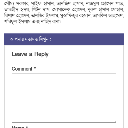
সৌম্য সরকার, সাইফ হাসান, তানজিদ হাসান, নাজমুল হোসেন শান্ত,
তাওহীদ হৃদয়, লিটন দাস, মোসাদ্দেক হোসেন, নুরুল হাসান সোহান,
রিশাদ হোসেন, তানভির ইসলাম, মুস্তাফিজুর রহমান, তাসকিন আহমেদ,
শরিফুল ইসলাম এবং নাহিদ রানা।
আপনার মতামত লিখুন :
Leave a Reply
Comment
*