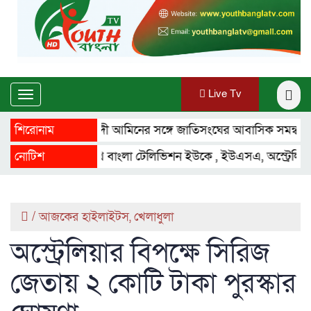
Live Tv
Toggle
navigation
শিরোনাম
মাহ্দী আমিনের সঙ্গে জাতিসংঘের আবাসিক সমন্বয়কারীর সাক
নোটিশ
ইয়ুথ বাংলা টেলিভিশন ইউকে , ইউএসএ, অস্ট্রেলিয়া ,ফ্রান্স,
/
আজকের হাইলাইটস
,
খেলাধুলা
অস্ট্রেলিয়ার বিপক্ষে সিরিজ
জেতায় ২ কোটি টাকা পুরস্কার