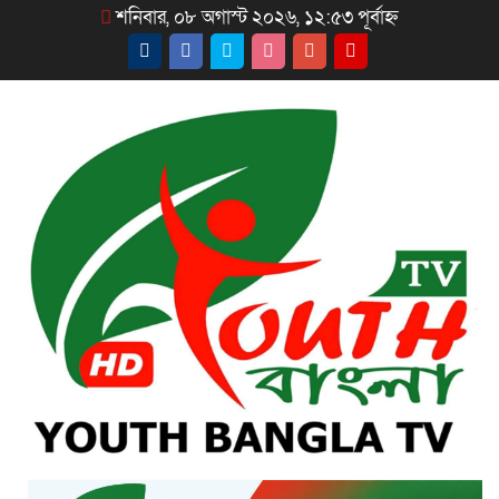
শনিবার, ০৮ অগাস্ট ২০২৬, ১২:৫৩ পূর্বাহ্ন