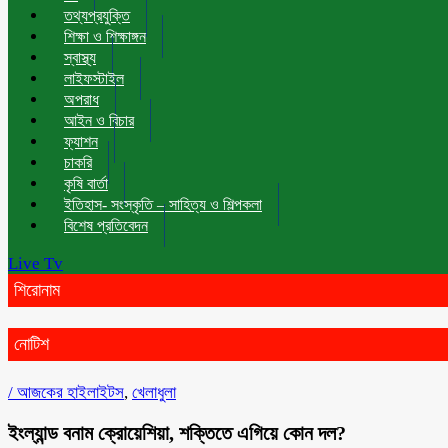
তথ্যপ্রযুক্তি
শিক্ষা ও শিক্ষাঙ্গন
স্বাস্থ্য
লাইফস্টাইল
অপরাধ
আইন ও বিচার
ফ্যাশন
চাকরি
কৃষি বার্তা
ইতিহাস- সংস্কৃতি – সাহিত্য ও শিল্পকলা
বিশেষ প্রতিবেদন
Live Tv
শিরোনাম
নোটিশ
/
আজকের হাইলাইটস
,
খেলাধুলা
ইংল্যান্ড বনাম ক্রোয়েশিয়া, শক্তিতে এগিয়ে কোন দল?