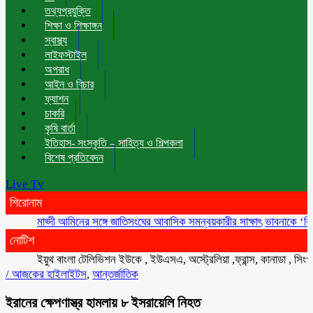
তথ্যপ্রযুক্তি
শিক্ষা ও শিক্ষাঙ্গন
স্বাস্থ্য
লাইফস্টাইল
অপরাধ
আইন ও বিচার
ফ্যাশন
চাকরি
কৃষি বার্তা
ইতিহাস- সংস্কৃতি – সাহিত্য ও শিল্পকলা
বিশেষ প্রতিবেদন
Live Tv
শিরোনাম
মাহ্দী আমিনের সঙ্গে জাতিসংঘের আবাসিক সমন্বয়কারীর সাক্ষাৎ
ভাবনাকে ‘বিরল প্রতি
নোটিশ
ইয়ুথ বাংলা টেলিভিশন ইউকে , ইউএসএ, অস্ট্রেলিয়া ,ফ্রান্স, কানাডা , সিংগাপুর ,
/
আজকের হাইলাইটস
,
আন্তর্জাতিক
ইরানের ক্ষেপণাস্ত্র হামলায় ৮ ইসরায়েলি নিহত