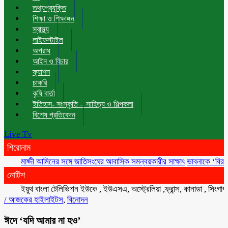
তথ্যপ্রযুক্তি
শিক্ষা ও শিক্ষাঙ্গন
স্বাস্থ্য
লাইফস্টাইল
অপরাধ
আইন ও বিচার
ফ্যাশন
চাকরি
কৃষি বার্তা
ইতিহাস- সংস্কৃতি – সাহিত্য ও শিল্পকলা
বিশেষ প্রতিবেদন
Live Tv
শিরোনাম
মাহ্দী আমিনের সঙ্গে জাতিসংঘের আবাসিক সমন্বয়কারীর সাক্ষাৎ
ভাবনাকে ‘বিরল প্রতি
নোটিশ
ইয়ুথ বাংলা টেলিভিশন ইউকে , ইউএসএ, অস্ট্রেলিয়া ,ফ্রান্স, কানাডা , সিংগাপুর ,
/
আজকের হাইলাইটস
,
বিনোদন
ঈদে ‘যদি আমার না হও’