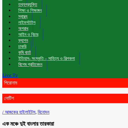
তথ্যপ্রযুক্তি
শিক্ষা ও শিক্ষাঙ্গন
স্বাস্থ্য
লাইফস্টাইল
অপরাধ
আইন ও বিচার
ফ্যাশন
চাকরি
কৃষি বার্তা
ইতিহাস- সংস্কৃতি – সাহিত্য ও শিল্পকলা
বিশেষ প্রতিবেদন
Live Tv
শিরোনাম
নোটিশ
/
আজকের হাইলাইটস
,
বিনোদন
এক মঞ্চে দুই বাংলার তারকারা