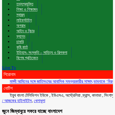
তথ্যপ্রযুক্তি
শিক্ষা ও শিক্ষাঙ্গন
স্বাস্থ্য
লাইফস্টাইল
অপরাধ
আইন ও বিচার
ফ্যাশন
চাকরি
কৃষি বার্তা
ইতিহাস- সংস্কৃতি – সাহিত্য ও শিল্পকলা
বিশেষ প্রতিবেদন
Live Tv
শিরোনাম
মাহ্দী আমিনের সঙ্গে জাতিসংঘের আবাসিক সমন্বয়কারীর সাক্ষাৎ
ভাবনাকে ‘বিরল প্রতিভ
নোটিশ
ইয়ুথ বাংলা টেলিভিশন ইউকে , ইউএসএ, অস্ট্রেলিয়া ,ফ্রান্স, কানাডা , সিংগাপুর , 
/
আজকের হাইলাইটস
,
খেলাধুলা
জুনে জিম্বাবুয়ে সফরে যাচ্ছে বাংলাদেশ