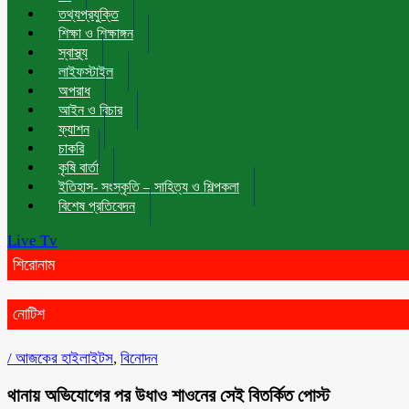
তথ্যপ্রযুক্তি
শিক্ষা ও শিক্ষাঙ্গন
স্বাস্থ্য
লাইফস্টাইল
অপরাধ
আইন ও বিচার
ফ্যাশন
চাকরি
কৃষি বার্তা
ইতিহাস- সংস্কৃতি – সাহিত্য ও শিল্পকলা
বিশেষ প্রতিবেদন
Live Tv
শিরোনাম
নোটিশ
/
আজকের হাইলাইটস
,
বিনোদন
থানায় অভিযোগের পর উধাও শাওনের সেই বিতর্কিত পোস্ট