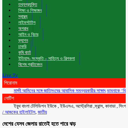
তথ্যপ্রযুক্তি
শিক্ষা ও শিক্ষাঙ্গন
স্বাস্থ্য
লাইফস্টাইল
অপরাধ
আইন ও বিচার
ফ্যাশন
চাকরি
কৃষি বার্তা
ইতিহাস- সংস্কৃতি – সাহিত্য ও শিল্পকলা
বিশেষ প্রতিবেদন
Live Tv
শিরোনাম
মাহ্দী আমিনের সঙ্গে জাতিসংঘের আবাসিক সমন্বয়কারীর সাক্ষাৎ
ভাবনাকে ‘বিরল প্রতিভ
নোটিশ
ইয়ুথ বাংলা টেলিভিশন ইউকে , ইউএসএ, অস্ট্রেলিয়া ,ফ্রান্স, কানাডা , সিংগাপুর , 
/
আজকের হাইলাইটস
,
জাতীয়
দেশের যেসব জেলায় রাতেই হতে পারে ঝড়