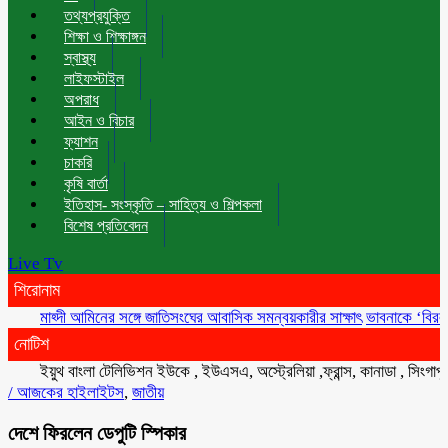
তথ্যপ্রযুক্তি
শিক্ষা ও শিক্ষাঙ্গন
স্বাস্থ্য
লাইফস্টাইল
অপরাধ
আইন ও বিচার
ফ্যাশন
চাকরি
কৃষি বার্তা
ইতিহাস- সংস্কৃতি – সাহিত্য ও শিল্পকলা
বিশেষ প্রতিবেদন
Live Tv
শিরোনাম
মাহ্দী আমিনের সঙ্গে জাতিসংঘের আবাসিক সমন্বয়কারীর সাক্ষাৎ
ভাবনাকে ‘বিরল প্রতিভা
নোটিশ
ইয়ুথ বাংলা টেলিভিশন ইউকে , ইউএসএ, অস্ট্রেলিয়া ,ফ্রান্স, কানাডা , সিংগাপুর , ম
/
আজকের হাইলাইটস
,
জাতীয়
দেশে ফিরলেন ডেপুটি স্পিকার