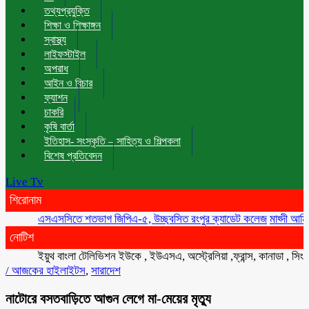
তথ্যপ্রযুক্তি
শিক্ষা ও শিক্ষাঙ্গন
স্বাস্থ্য
লাইফস্টাইল
অপরাধ
আইন ও বিচার
ফ্যাশন
চাকরি
কৃষি বার্তা
ইতিহাস- সংস্কৃতি – সাহিত্য ও শিল্পকলা
বিশেষ প্রতিবেদন
Live Tv
শিরোনাম
এসএসসিতে শতভাগ জিপিএ-৫, উচ্ছ্বসিত রংপুর ক্যাডেট কলেজ
মাহ্দী আমিনের সঙ্
নোটিশ
ইয়ুথ বাংলা টেলিভিশন ইউকে , ইউএসএ, অস্ট্রেলিয়া ,ফ্রান্স, কানাডা , সিংগাপুর ,
/
আজকের হাইলাইটস
,
সারাদেশ
নাটোরে বসতবাড়িতে আগুন লেগে মা-মেয়ের মৃত্যু