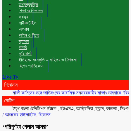
তথ্যপ্রযুক্তি
শিক্ষা ও শিক্ষাঙ্গন
স্বাস্থ্য
লাইফস্টাইল
অপরাধ
আইন ও বিচার
ফ্যাশন
চাকরি
কৃষি বার্তা
ইতিহাস- সংস্কৃতি – সাহিত্য ও শিল্পকলা
বিশেষ প্রতিবেদন
Live Tv
শিরোনাম
মাহ্দী আমিনের সঙ্গে জাতিসংঘের আবাসিক সমন্বয়কারীর সাক্ষাৎ
ভাবনাকে ‘বিরল প্রতিভ
নোটিশ
ইয়ুথ বাংলা টেলিভিশন ইউকে , ইউএসএ, অস্ট্রেলিয়া ,ফ্রান্স, কানাডা , সিংগাপুর , 
/
আজকের হাইলাইটস
,
বিনোদন
‘পরিপূর্ণতা পেলাম আমরা’