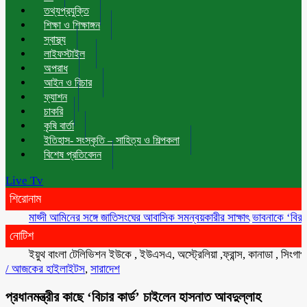
তথ্যপ্রযুক্তি
শিক্ষা ও শিক্ষাঙ্গন
স্বাস্থ্য
লাইফস্টাইল
অপরাধ
আইন ও বিচার
ফ্যাশন
চাকরি
কৃষি বার্তা
ইতিহাস- সংস্কৃতি – সাহিত্য ও শিল্পকলা
বিশেষ প্রতিবেদন
Live Tv
শিরোনাম
মাহ্দী আমিনের সঙ্গে জাতিসংঘের আবাসিক সমন্বয়কারীর সাক্ষাৎ
ভাবনাকে ‘বিরল প্রতিভা
নোটিশ
ইয়ুথ বাংলা টেলিভিশন ইউকে , ইউএসএ, অস্ট্রেলিয়া ,ফ্রান্স, কানাডা , সিংগাপুর , ম
/
আজকের হাইলাইটস
,
সারাদেশ
প্রধানমন্ত্রীর কাছে ‘বিচার কার্ড’ চাইলেন হাসনাত আবদুল্লাহ