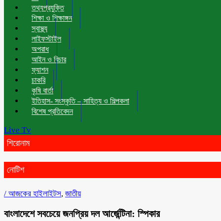
তথ্যপ্রযুক্তি
শিক্ষা ও শিক্ষাঙ্গন
স্বাস্থ্য
লাইফস্টাইল
অপরাধ
আইন ও বিচার
ফ্যাশন
চাকরি
কৃষি বার্তা
ইতিহাস- সংস্কৃতি – সাহিত্য ও শিল্পকলা
বিশেষ প্রতিবেদন
Live Tv
শিরোনাম
নোটিশ
/
আজকের হাইলাইটস
,
জাতীয়
বাংলাদেশে সবচেয়ে জনপ্রিয় দল আর্জেন্টিনা: স্পিকার