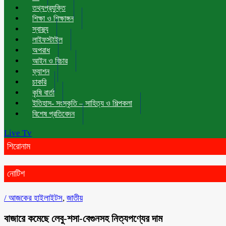
তথ্যপ্রযুক্তি
শিক্ষা ও শিক্ষাঙ্গন
স্বাস্থ্য
লাইফস্টাইল
অপরাধ
আইন ও বিচার
ফ্যাশন
চাকরি
কৃষি বার্তা
ইতিহাস- সংস্কৃতি – সাহিত্য ও শিল্পকলা
বিশেষ প্রতিবেদন
Live Tv
শিরোনাম
নোটিশ
/
আজকের হাইলাইটস
,
জাতীয়
বাজারে কমেছে লেবু-শসা-বেগুনসহ নিত্যপণ্যের দাম