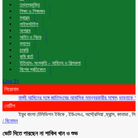
তথ্যপ্রযুক্তি
শিক্ষা ও শিক্ষাঙ্গন
স্বাস্থ্য
লাইফস্টাইল
অপরাধ
আইন ও বিচার
ফ্যাশন
চাকরি
কৃষি বার্তা
ইতিহাস- সংস্কৃতি – সাহিত্য ও শিল্পকলা
বিশেষ প্রতিবেদন
Live Tv
শিরোনাম
মাহ্দী আমিনের সঙ্গে জাতিসংঘের আবাসিক সমন্বয়কারীর সাক্ষাৎ
ভাবনাকে ‘বিরল প্রত
নোটিশ
ইয়ুথ বাংলা টেলিভিশন ইউকে , ইউএসএ, অস্ট্রেলিয়া ,ফ্রান্স, কানাডা , সিংগাপুর 
/
বিনোদন
ভোট দিতে পারছেন না শাকিব খান ও শুভ