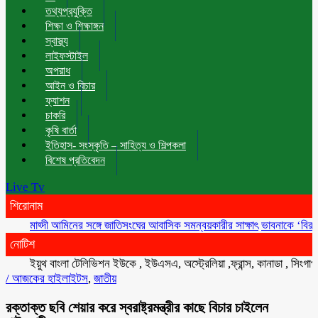
তথ্যপ্রযুক্তি
শিক্ষা ও শিক্ষাঙ্গন
স্বাস্থ্য
লাইফস্টাইল
অপরাধ
আইন ও বিচার
ফ্যাশন
চাকরি
কৃষি বার্তা
ইতিহাস- সংস্কৃতি – সাহিত্য ও শিল্পকলা
বিশেষ প্রতিবেদন
Live Tv
শিরোনাম
মাহ্দী আমিনের সঙ্গে জাতিসংঘের আবাসিক সমন্বয়কারীর সাক্ষাৎ
ভাবনাকে ‘বিরল প্রতিভা
নোটিশ
ইয়ুথ বাংলা টেলিভিশন ইউকে , ইউএসএ, অস্ট্রেলিয়া ,ফ্রান্স, কানাডা , সিংগাপুর , ম
/
আজকের হাইলাইটস
,
জাতীয়
রক্তাক্ত ছবি শেয়ার করে স্বরাষ্ট্রমন্ত্রীর কাছে বিচার চাইলেন