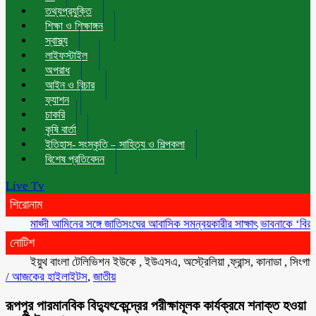
তথ্যপ্রযুক্তি
শিক্ষা ও শিক্ষাঙ্গন
স্বাস্থ্য
লাইফস্টাইল
অপরাধ
আইন ও বিচার
ফ্যাশন
চাকরি
কৃষি বার্তা
ইতিহাস- সংস্কৃতি – সাহিত্য ও শিল্পকলা
বিশেষ প্রতিবেদন
Live Tv
শিরোনাম
মাহ্দী আমিনের সঙ্গে জাতিসংঘের আবাসিক সমন্বয়কারীর সাক্ষাৎ
ভাবনাকে ‘বিরল প্রতিভা
নোটিশ
ইয়ুথ বাংলা টেলিভিশন ইউকে , ইউএসএ, অস্ট্রেলিয়া ,ফ্রান্স, কানাডা , সিংগাপুর , ম
/
আজকের হাইলাইটস
,
জাতীয়
রূপপুর পারমানবিক বিদ্যুৎকেন্দ্রের পরীক্ষামূলক কার্যক্রমে শনাক্ত হওয়া