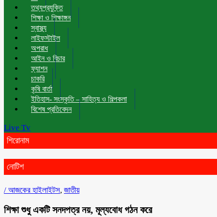
তথ্যপ্রযুক্তি
শিক্ষা ও শিক্ষাঙ্গন
স্বাস্থ্য
লাইফস্টাইল
অপরাধ
আইন ও বিচার
ফ্যাশন
চাকরি
কৃষি বার্তা
ইতিহাস- সংস্কৃতি – সাহিত্য ও শিল্পকলা
বিশেষ প্রতিবেদন
Live Tv
শিরোনাম
নোটিশ
/
আজকের হাইলাইটস
,
জাতীয়
শিক্ষা শুধু একটি সনদপত্র নয়, মূল্যবোধ গঠন করে