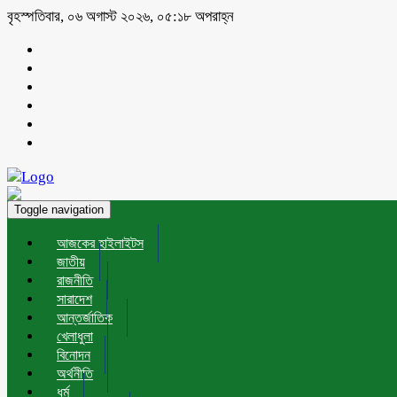
বৃহস্পতিবার, ০৬ অগাস্ট ২০২৬, ০৫:১৮ অপরাহ্ন
Toggle navigation
আজকের হাইলাইটস
জাতীয়
রাজনীতি
সারাদেশ
আন্তর্জাতিক
খেলাধুলা
বিনোদন
অর্থনীতি
ধর্ম