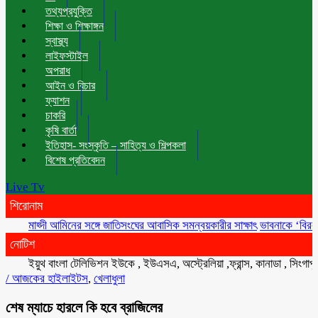
তথ্যপ্রযুক্তি
শিক্ষা ও শিক্ষাঙ্গন
স্বাস্থ্য
লাইফস্টাইল
অপরাধ
আইন ও বিচার
ফ্যাশন
চাকরি
কৃষি বার্তা
ইতিহাস- সংস্কৃতি – সাহিত্য ও শিল্পকলা
বিশেষ প্রতিবেদন
Live Tv
শিরোনাম
মাহ্দী আমিনের সঙ্গে জাতিসংঘের আবাসিক সমন্বয়কারীর সাক্ষাৎ
ভাবনাকে ‘বিরল প্রতিভা
নোটিশ
ইয়ুথ বাংলা টেলিভিশন ইউকে , ইউএসএ, অস্ট্রেলিয়া ,ফ্রান্স, কানাডা , সিংগাপুর , ম
/
আজকের হাইলাইটস
,
খেলাধুলা
শেষ ম্যাচে হারলে কি হবে ব্রাজিলের