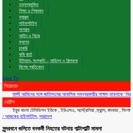
তথ্যপ্রযুক্তি
শিক্ষা ও শিক্ষাঙ্গন
স্বাস্থ্য
লাইফস্টাইল
অপরাধ
আইন ও বিচার
ফ্যাশন
চাকরি
কৃষি বার্তা
ইতিহাস- সংস্কৃতি – সাহিত্য ও শিল্পকলা
বিশেষ প্রতিবেদন
Live Tv
শিরোনাম
মাহ্দী আমিনের সঙ্গে জাতিসংঘের আবাসিক সমন্বয়কারীর সাক্ষাৎ
ভাবনাকে ‘বিরল প্রতিভা
নোটিশ
ইয়ুথ বাংলা টেলিভিশন ইউকে , ইউএসএ, অস্ট্রেলিয়া ,ফ্রান্স, কানাডা , সিংগাপুর , ম
/
আজকের হাইলাইটস
,
সারাদেশ
সুন্দরবনে গুলিতে বনকর্মী নিহতের ঘটনায় পাল্টাপাল্টি মামলা