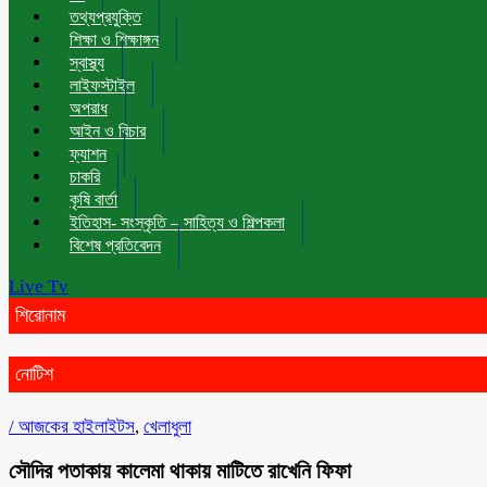
তথ্যপ্রযুক্তি
শিক্ষা ও শিক্ষাঙ্গন
স্বাস্থ্য
লাইফস্টাইল
অপরাধ
আইন ও বিচার
ফ্যাশন
চাকরি
কৃষি বার্তা
ইতিহাস- সংস্কৃতি – সাহিত্য ও শিল্পকলা
বিশেষ প্রতিবেদন
Live Tv
শিরোনাম
নোটিশ
/
আজকের হাইলাইটস
,
খেলাধুলা
সৌদির পতাকায় কালেমা থাকায় মাটিতে রাখেনি ফিফা