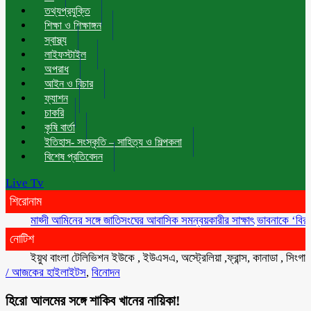
তথ্যপ্রযুক্তি
শিক্ষা ও শিক্ষাঙ্গন
স্বাস্থ্য
লাইফস্টাইল
অপরাধ
আইন ও বিচার
ফ্যাশন
চাকরি
কৃষি বার্তা
ইতিহাস- সংস্কৃতি – সাহিত্য ও শিল্পকলা
বিশেষ প্রতিবেদন
Live Tv
শিরোনাম
মাহ্দী আমিনের সঙ্গে জাতিসংঘের আবাসিক সমন্বয়কারীর সাক্ষাৎ
ভাবনাকে ‘বিরল প্রতিভা
নোটিশ
ইয়ুথ বাংলা টেলিভিশন ইউকে , ইউএসএ, অস্ট্রেলিয়া ,ফ্রান্স, কানাডা , সিংগাপুর , ম
/
আজকের হাইলাইটস
,
বিনোদন
হিরো আলমের সঙ্গে শাকিব খানের নায়িকা!