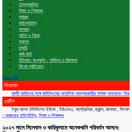
তথ্যপ্রযুক্তি
শিক্ষা ও শিক্ষাঙ্গন
স্বাস্থ্য
লাইফস্টাইল
অপরাধ
আইন ও বিচার
ফ্যাশন
চাকরি
কৃষি বার্তা
ইতিহাস- সংস্কৃতি – সাহিত্য ও শিল্পকলা
বিশেষ প্রতিবেদন
Live Tv
শিরোনাম
মাহ্দী আমিনের সঙ্গে জাতিসংঘের আবাসিক সমন্বয়কারীর সাক্ষাৎ
ভাবনাকে ‘বিরল প্রতিভা
নোটিশ
ইয়ুথ বাংলা টেলিভিশন ইউকে , ইউএসএ, অস্ট্রেলিয়া ,ফ্রান্স, কানাডা , সিংগাপুর , মা
/
আজকের হাইলাইটস
,
শিক্ষা ও শিক্ষাঙ্গন
২০২৭ সালে সিলেবাস ও কারিকুলামে অনেকখানি পরিবর্তন আসবে: