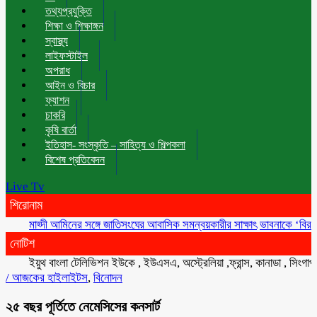
তথ্যপ্রযুক্তি
শিক্ষা ও শিক্ষাঙ্গন
স্বাস্থ্য
লাইফস্টাইল
অপরাধ
আইন ও বিচার
ফ্যাশন
চাকরি
কৃষি বার্তা
ইতিহাস- সংস্কৃতি – সাহিত্য ও শিল্পকলা
বিশেষ প্রতিবেদন
Live Tv
শিরোনাম
মাহ্দী আমিনের সঙ্গে জাতিসংঘের আবাসিক সমন্বয়কারীর সাক্ষাৎ
ভাবনাকে ‘বিরল প্রতিভা
নোটিশ
ইয়ুথ বাংলা টেলিভিশন ইউকে , ইউএসএ, অস্ট্রেলিয়া ,ফ্রান্স, কানাডা , সিংগাপুর , ম
/
আজকের হাইলাইটস
,
বিনোদন
২৫ বছর পূর্তিতে নেমেসিসের কনসার্ট