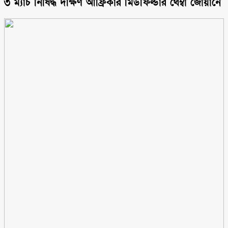
৩ ম্যাচ নিষিদ্ধ দক্ষিণ আফ্রিকার মিডফিল্ডার থেম্বা জোয়ানে