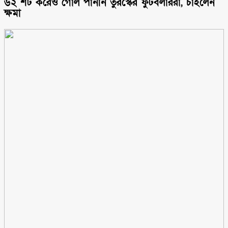
৬২ শট করেও গোল পাননি তুরস্কের ফুটবলাররা, চাইলেন
ক্ষমা