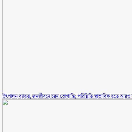
উৎপাদন ব্যাহত, জনজীবনে চরম ভোগান্তি; পরিস্থিতি স্বাভাবিক হতে আরও দ