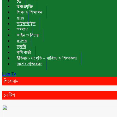
ধর্ম
তথ্যপ্রযুক্তি
শিক্ষা ও শিক্ষাঙ্গন
স্বাস্থ্য
লাইফস্টাইল
অপরাধ
আইন ও বিচার
ফ্যাশন
চাকরি
কৃষি বার্তা
ইতিহাস- সংস্কৃতি – সাহিত্য ও শিল্পকলা
বিশেষ প্রতিবেদন
Live Tv
শিরোনাম
নোটিশ