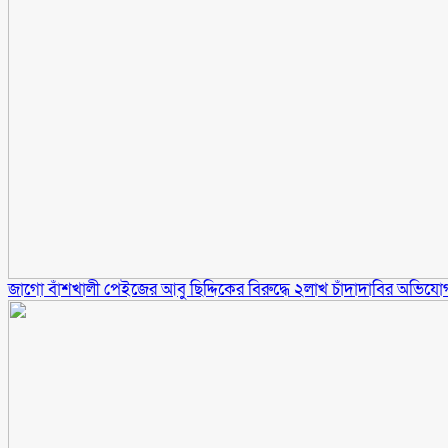
জাগো বাঁশখালী পেইজের আবু ছিদ্দিকের বিরুদ্ধে ২লাখ চাঁদাদাবির অভিযো