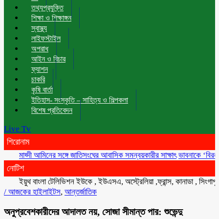
তথ্যপ্রযুক্তি
শিক্ষা ও শিক্ষাঙ্গন
স্বাস্থ্য
লাইফস্টাইল
অপরাধ
আইন ও বিচার
ফ্যাশন
চাকরি
কৃষি বার্তা
ইতিহাস- সংস্কৃতি – সাহিত্য ও শিল্পকলা
বিশেষ প্রতিবেদন
Live Tv
শিরোনাম
মাহ্দী আমিনের সঙ্গে জাতিসংঘের আবাসিক সমন্বয়কারীর সাক্ষাৎ
ভাবনাকে ‘বিরল প্রতিভা
নোটিশ
ইয়ুথ বাংলা টেলিভিশন ইউকে , ইউএসএ, অস্ট্রেলিয়া ,ফ্রান্স, কানাডা , সিংগাপুর , ম
/
আজকের হাইলাইটস
,
আন্তর্জাতিক
অনুপ্রবেশকারীদের আদালত নয়, সোজা সীমান্ত পার: শুভেন্দু