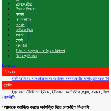
তথ্যপ্রযুক্তি
শিক্ষা ও শিক্ষাঙ্গন
স্বাস্থ্য
লাইফস্টাইল
অপরাধ
আইন ও বিচার
ফ্যাশন
চাকরি
কৃষি বার্তা
ইতিহাস- সংস্কৃতি – সাহিত্য ও শিল্পকলা
বিশেষ প্রতিবেদন
Live Tv
শিরোনাম
মাহ্দী আমিনের সঙ্গে জাতিসংঘের আবাসিক সমন্বয়কারীর সাক্ষাৎ
ভাবনাকে ‘বিরল প্রতিভ
নোটিশ
ইয়ুথ বাংলা টেলিভিশন ইউকে , ইউএসএ, অস্ট্রেলিয়া ,ফ্রান্স, কানাডা , সিংগাপুর , 
/
রাজনীতি
‘আমাকে পরাজিত করতে সর্বশক্তি দিয়ে নেমেছিল বিএনপি’