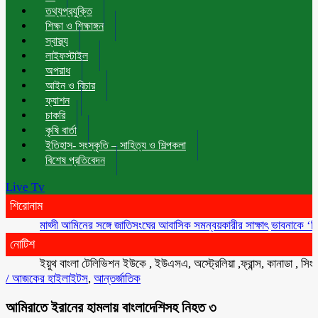
তথ্যপ্রযুক্তি
শিক্ষা ও শিক্ষাঙ্গন
স্বাস্থ্য
লাইফস্টাইল
অপরাধ
আইন ও বিচার
ফ্যাশন
চাকরি
কৃষি বার্তা
ইতিহাস- সংস্কৃতি – সাহিত্য ও শিল্পকলা
বিশেষ প্রতিবেদন
Live Tv
শিরোনাম
মাহ্দী আমিনের সঙ্গে জাতিসংঘের আবাসিক সমন্বয়কারীর সাক্ষাৎ
ভাবনাকে ‘বিরল প্রত
নোটিশ
ইয়ুথ বাংলা টেলিভিশন ইউকে , ইউএসএ, অস্ট্রেলিয়া ,ফ্রান্স, কানাডা , সিংগাপুর 
/
আজকের হাইলাইটস
,
আন্তর্জাতিক
আমিরাতে ইরানের হামলায় বাংলাদেশিসহ নিহত ৩