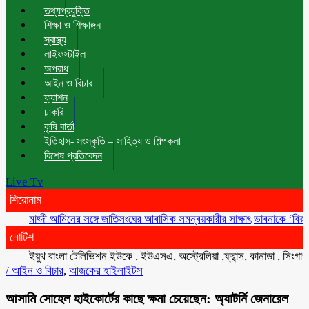
তথ্যপ্রযুক্তি
শিক্ষা ও শিক্ষাঙ্গন
স্বাস্থ্য
লাইফস্টাইল
অপরাধ
আইন ও বিচার
ফ্যাশন
চাকরি
কৃষি বার্তা
ইতিহাস- সংস্কৃতি – সাহিত্য ও শিল্পকলা
বিশেষ প্রতিবেদন
Live Tv
শিরোনাম
মাহ্দী আমিনের সঙ্গে জাতিসংঘের আবাসিক সমন্বয়কারীর সাক্ষাৎ
ভাবনাকে ‘বিরল প্রতিভা
নোটিশ
ইয়ুথ বাংলা টেলিভিশন ইউকে , ইউএসএ, অস্ট্রেলিয়া ,ফ্রান্স, কানাডা , সিংগাপুর , ম
/
আইন ও বিচার
,
আজকের হাইলাইটস
আসামি সোহেল হাইকোর্টের কাছে ক্ষমা চেয়েছেন: অ্যাটর্নি জেনারেল