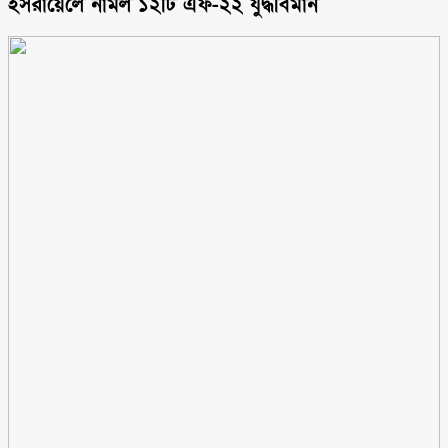
ইসরায়েলে নামল ১২টি এফ-২২ যুদ্ধবিমান