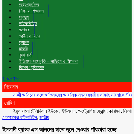
তথ্যপ্রযুক্তি
শিক্ষা ও শিক্ষাঙ্গন
স্বাস্থ্য
লাইফস্টাইল
অপরাধ
আইন ও বিচার
ফ্যাশন
চাকরি
কৃষি বার্তা
ইতিহাস- সংস্কৃতি – সাহিত্য ও শিল্পকলা
বিশেষ প্রতিবেদন
Live Tv
শিরোনাম
মাহ্দী আমিনের সঙ্গে জাতিসংঘের আবাসিক সমন্বয়কারীর সাক্ষাৎ
ভাবনাকে ‘বিরল প্রতিভা
নোটিশ
ইয়ুথ বাংলা টেলিভিশন ইউকে , ইউএসএ, অস্ট্রেলিয়া ,ফ্রান্স, কানাডা , সিংগাপুর , ম
/
আজকের হাইলাইটস
,
জাতীয়
ইসলামী ব্যাংক এস আলমের হাতে তুলে দেওয়ার পাঁয়তারা হচ্ছে