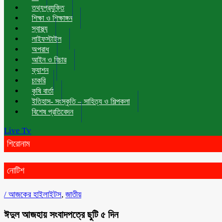
তথ্যপ্রযুক্তি
শিক্ষা ও শিক্ষাঙ্গন
স্বাস্থ্য
লাইফস্টাইল
অপরাধ
আইন ও বিচার
ফ্যাশন
চাকরি
কৃষি বার্তা
ইতিহাস- সংস্কৃতি – সাহিত্য ও শিল্পকলা
বিশেষ প্রতিবেদন
Live Tv
শিরোনাম
নোটিশ
/
আজকের হাইলাইটস
,
জাতীয়
ঈদুল আজহায় সংবাদপত্রে ছুটি ৫ দিন