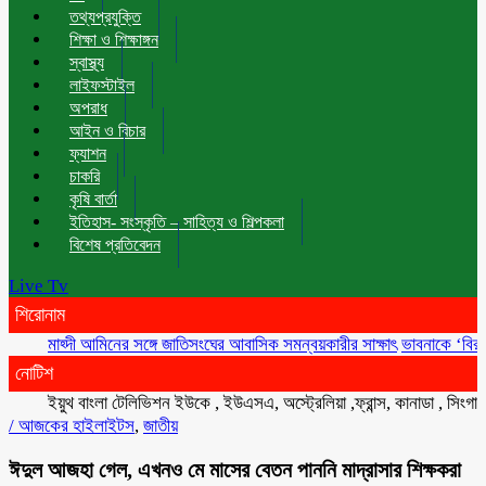
তথ্যপ্রযুক্তি
শিক্ষা ও শিক্ষাঙ্গন
স্বাস্থ্য
লাইফস্টাইল
অপরাধ
আইন ও বিচার
ফ্যাশন
চাকরি
কৃষি বার্তা
ইতিহাস- সংস্কৃতি – সাহিত্য ও শিল্পকলা
বিশেষ প্রতিবেদন
Live Tv
শিরোনাম
মাহ্দী আমিনের সঙ্গে জাতিসংঘের আবাসিক সমন্বয়কারীর সাক্ষাৎ
ভাবনাকে ‘বিরল প্রতিভা
নোটিশ
ইয়ুথ বাংলা টেলিভিশন ইউকে , ইউএসএ, অস্ট্রেলিয়া ,ফ্রান্স, কানাডা , সিংগাপুর , ম
/
আজকের হাইলাইটস
,
জাতীয়
ঈদুল আজহা গেল, এখনও মে মাসের বেতন পাননি মাদ্রাসার শিক্ষকরা