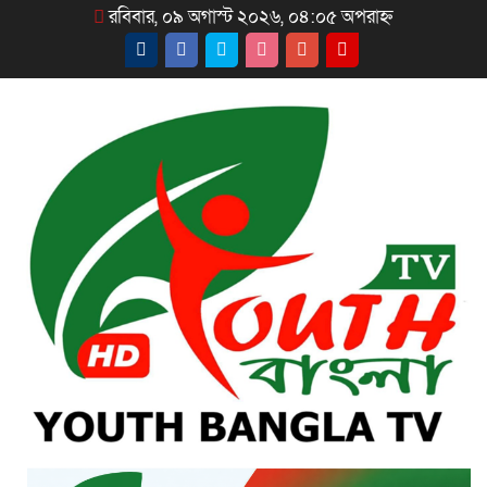
রবিবার, ০৯ অগাস্ট ২০২৬, ০৪:০৫ অপরাহ্ন