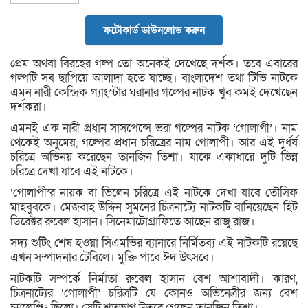
ফটোকার্ড ডাউনলোড করুন
প্রেম অথবা বিরহের গল্প তো অনেকই দেখেছে দর্শক। তবে এবারের
গল্পটি সব ছাপিয়ে আলাদা হতে যাচ্ছে। বাংলাদেশ তথা টিভি নাটকে
এমন নারী কেন্দ্রিক গ্যাংস্টার ঘরানার গল্পের নাটক খুব কমই দেখেছেন
দর্শকরা।
এমনই এক নারী প্রধান সাসপেন্সে ভরা গল্পের নাটক ‌‘গোলাপী’। নাম
থেকেই অনুমেয়, গল্পের প্রধান চরিত্রের নাম গোলাপী। আর এই দুর্ধর্ষ
চরিত্রে অভিনয় করেছেন তানজিন তিশা। যাকে একাধারে দুটি ভিন্ন
চরিত্রে দেখা যাবে এই নাটকে।
‘গোলাপী’র নায়ক বা ভিলেন চরিত্রে এই নাটকে দেখা যাবে তৌসিফ
মাহবুবকে। মেজবাহ উদ্দিন সুমনের চিত্রনাট্যে নাটকটি বানিয়েছেন হিট
ডিরেক্টর রুবেল হাসান। সিনেমাটোগ্রাফিতে আছেন রাজু রাজ।
সদ্য শুটিং শেষ হওয়া সিএমভির ব্যানারে নির্মিতব্য এই নাটকটি রয়েছে
এখন সম্পাদনার টেবিলে। মুক্তি পাবে ঈদ উৎসবে।
নাটকটি সম্পর্কে নির্মাতা রুবেল হাসান বেশ আশাবাদী। কারণ,
চিত্রনাট্যের ‘গোলাপী’ চরিত্রটি যে কোনও অভিনেত্রীর জন্য বেশ
চ্যালেঞ্জিং ছিলো। সেটি শতভাগ উতরে গেছেন তানজিন তিশা।