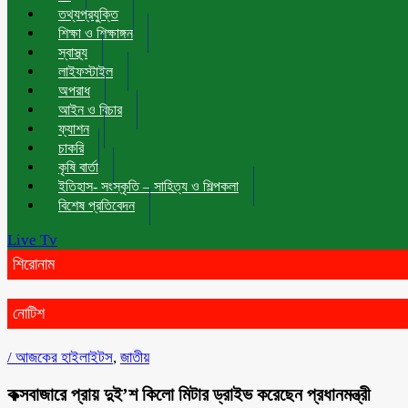
তথ্যপ্রযুক্তি
শিক্ষা ও শিক্ষাঙ্গন
স্বাস্থ্য
লাইফস্টাইল
অপরাধ
আইন ও বিচার
ফ্যাশন
চাকরি
কৃষি বার্তা
ইতিহাস- সংস্কৃতি – সাহিত্য ও শিল্পকলা
বিশেষ প্রতিবেদন
Live Tv
শিরোনাম
নোটিশ
/
আজকের হাইলাইটস
,
জাতীয়
কক্সবাজারে প্রায় দুই’শ কিলো মিটার ড্রাইভ করেছেন প্রধানমন্ত্রী