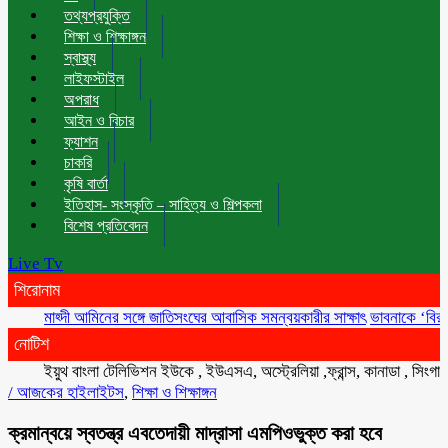
তথ্যপ্রযুক্তি
শিক্ষা ও শিক্ষাঙ্গন
স্বাস্থ্য
লাইফস্টাইল
অপরাধ
আইন ও বিচার
ফ্যাশন
চাকরি
কৃষি বার্তা
ইতিহাস- সংস্কৃতি – সাহিত্য ও শিল্পকলা
বিশেষ প্রতিবেদন
Live Tv
শিরোনাম
মাহ্দী আমিনের সঙ্গে জাতিসংঘের আবাসিক সমন্বয়কারীর সাক্ষাৎ
ভাবনাকে ‘বিরল প্রতিভা
নোটিশ
ইয়ুথ বাংলা টেলিভিশন ইউকে , ইউএসএ, অস্ট্রেলিয়া ,ফ্রান্স, কানাডা , সিংগাপুর , ম
/
আজকের হাইলাইটস
,
শিক্ষা ও শিক্ষাঙ্গন
ক্রমান্বয়ে স্বতন্ত্র এবতেদায়ী মাদ্রাসা এমপিওভুক্ত করা হবে