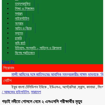
তথ্যপ্রযুক্তি
শিক্ষা ও শিক্ষাঙ্গন
স্বাস্থ্য
লাইফস্টাইল
অপরাধ
আইন ও বিচার
ফ্যাশন
চাকরি
কৃষি বার্তা
ইতিহাস- সংস্কৃতি – সাহিত্য ও শিল্পকলা
বিশেষ প্রতিবেদন
Live Tv
শিরোনাম
মাহ্দী আমিনের সঙ্গে জাতিসংঘের আবাসিক সমন্বয়কারীর সাক্ষাৎ
ভাবনাকে ‘বিরল প্রত
নোটিশ
ইয়ুথ বাংলা টেলিভিশন ইউকে , ইউএসএ, অস্ট্রেলিয়া ,ফ্রান্স, কানাডা , সিংগাপুর 
/
আজকের হাইলাইটস
,
সারাদেশ
গড়াই নদীতে গোসলে নেমে ২ এসএসসি পরীক্ষার্থীর মৃত্যু