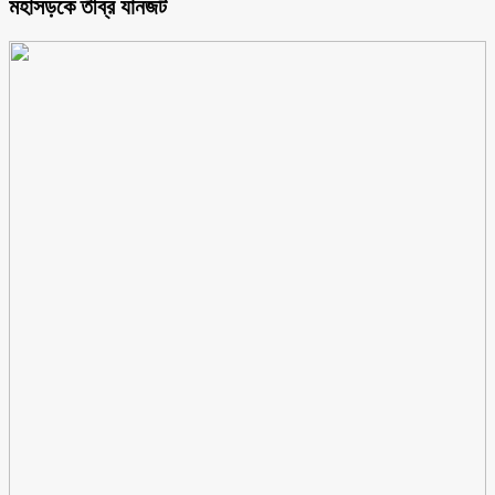
মহাসড়কে তীব্র যানজট