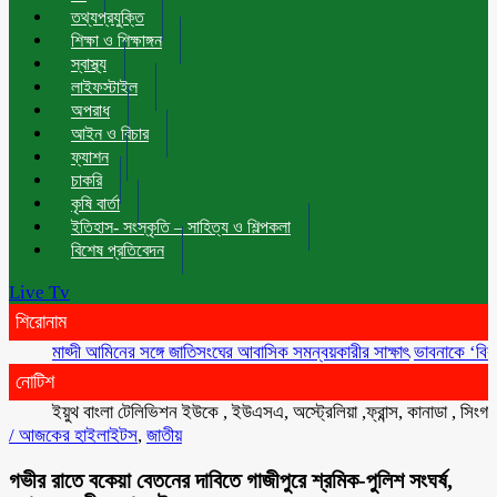
তথ্যপ্রযুক্তি
শিক্ষা ও শিক্ষাঙ্গন
স্বাস্থ্য
লাইফস্টাইল
অপরাধ
আইন ও বিচার
ফ্যাশন
চাকরি
কৃষি বার্তা
ইতিহাস- সংস্কৃতি – সাহিত্য ও শিল্পকলা
বিশেষ প্রতিবেদন
Live Tv
শিরোনাম
মাহ্দী আমিনের সঙ্গে জাতিসংঘের আবাসিক সমন্বয়কারীর সাক্ষাৎ
ভাবনাকে ‘বিরল প্রতিভ
নোটিশ
ইয়ুথ বাংলা টেলিভিশন ইউকে , ইউএসএ, অস্ট্রেলিয়া ,ফ্রান্স, কানাডা , সিংগাপুর , 
/
আজকের হাইলাইটস
,
জাতীয়
গভীর রাতে বকেয়া বেতনের দাবিতে গাজীপুরে শ্রমিক-পুলিশ সংঘর্ষ,