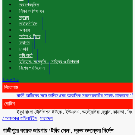
তথ্যপ্রযুক্তি
শিক্ষা ও শিক্ষাঙ্গন
স্বাস্থ্য
লাইফস্টাইল
অপরাধ
আইন ও বিচার
ফ্যাশন
চাকরি
কৃষি বার্তা
ইতিহাস- সংস্কৃতি – সাহিত্য ও শিল্পকলা
বিশেষ প্রতিবেদন
Live Tv
শিরোনাম
মাহ্দী আমিনের সঙ্গে জাতিসংঘের আবাসিক সমন্বয়কারীর সাক্ষাৎ
ভাবনাকে ‘বিরল প্রতি
নোটিশ
ইয়ুথ বাংলা টেলিভিশন ইউকে , ইউএসএ, অস্ট্রেলিয়া ,ফ্রান্স, কানাডা , সিংগাপুর ,
/
আজকের হাইলাইটস
,
সারাদেশ
গাজীপুরে কয়েক জায়গায় ‘টর্চার সেল’, দ্রুত তদন্তের নির্দেশ