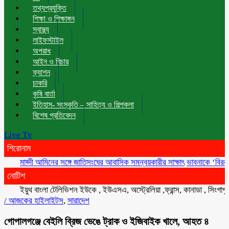
তথ্যপ্রযুক্তি
শিক্ষা ও শিক্ষাঙ্গন
স্বাস্থ্য
লাইফস্টাইল
অপরাধ
আইন ও বিচার
ফ্যাশন
চাকরি
কৃষি বার্তা
ইতিহাস- সংস্কৃতি – সাহিত্য ও শিল্পকলা
বিশেষ প্রতিবেদন
Live Tv
শিরোনাম
মাহ্দী আমিনের সঙ্গে জাতিসংঘের আবাসিক সমন্বয়কারীর সাক্ষাৎ
ভাবনাকে ‘বিরল প্রতিভা’
নোটিশ
ইয়ুথ বাংলা টেলিভিশন ইউকে , ইউএসএ, অস্ট্রেলিয়া ,ফ্রান্স, কানাডা , সিংগাপুর , মা
/
আজকের হাইলাইটস
,
সারাদেশ
গোপালগঞ্জে বেইলি ব্রিজ ভেঙে ট্রাক ও ইজিবাইক খালে, আহত ৪