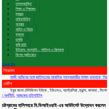
তথ্যপ্রযুক্তি
শিক্ষা ও শিক্ষাঙ্গন
স্বাস্থ্য
লাইফস্টাইল
অপরাধ
আইন ও বিচার
ফ্যাশন
চাকরি
কৃষি বার্তা
ইতিহাস- সংস্কৃতি – সাহিত্য ও শিল্পকলা
বিশেষ প্রতিবেদন
Live Tv
শিরোনাম
মাহ্দী আমিনের সঙ্গে জাতিসংঘের আবাসিক সমন্বয়কারীর সাক্ষাৎ
ভাবনাকে ‘বিরল প্রতিভা
নোটিশ
ইয়ুথ বাংলা টেলিভিশন ইউকে , ইউএসএ, অস্ট্রেলিয়া ,ফ্রান্স, কানাডা , সিংগাপুর , ম
/
অর্থনীতি
,
আজকের হাইলাইটস
চট্টগ্রামের হালিশহরে মি.ডিআইওয়াই-এর আউটলেট উদ্বোধন করলেন