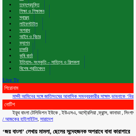
তথ্যপ্রযুক্তি
শিক্ষা ও শিক্ষাঙ্গন
স্বাস্থ্য
লাইফস্টাইল
অপরাধ
আইন ও বিচার
ফ্যাশন
চাকরি
কৃষি বার্তা
ইতিহাস- সংস্কৃতি – সাহিত্য ও শিল্পকলা
বিশেষ প্রতিবেদন
Live Tv
শিরোনাম
মাহ্দী আমিনের সঙ্গে জাতিসংঘের আবাসিক সমন্বয়কারীর সাক্ষাৎ
ভাবনাকে ‘বিরল প্রতিভা
নোটিশ
ইয়ুথ বাংলা টেলিভিশন ইউকে , ইউএসএ, অস্ট্রেলিয়া ,ফ্রান্স, কানাডা , সিংগাপুর , ম
/
আজকের হাইলাইটস
,
সারাদেশ
‘জয় বাংলা’ লেখায় মামলা, ছেলের সন্দেহজনক অপরাধে বাবা কারাগারে